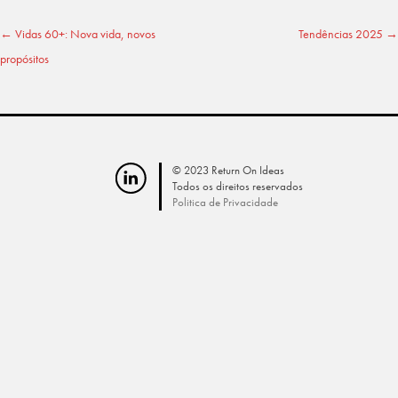
←
Vidas 60+: Nova vida, novos
Tendências 2025
→
Post navigation
propósitos
© 2023 Return On Ideas
Todos os direitos reservados
Politica de Privacidade