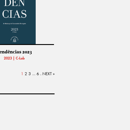
endências 2023
2023 | C-Lab
1
2
3
…
6
NEXT »