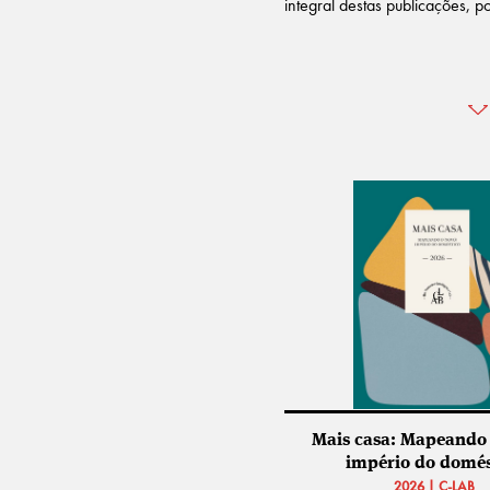
integral destas publicações, p
Mais casa: Mapeando 
império do domés
2026 | C-LAB